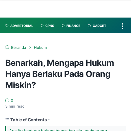
ADVERTORIAL
CPNS
FINANCE
GADGET
Beranda
Hukum
Benarkah, Mengapa Hukum
Hanya Berlaku Pada Orang
Miskin?
0
3
min read
Table of Contents
Apa itu bantuan hukum hanya berlaku pada orang